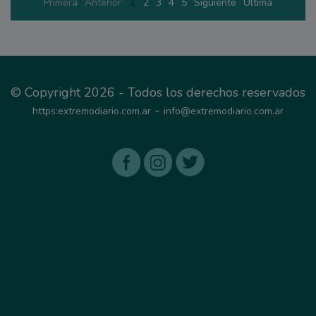
1
Primera
Anterior
2
3
4
5
Siguiente
Última
© Copyright 2026 - Todos los derechos reservados
-
https:extremodiario.com.ar
info@extremodiario.com.ar