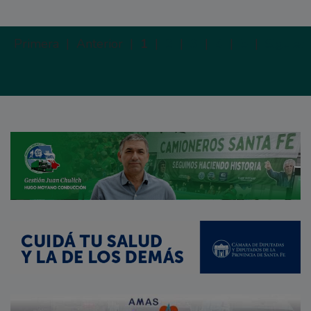
Primera |
Anterior |
1
|
2
|
3
|
4
|
5
|
Siguien