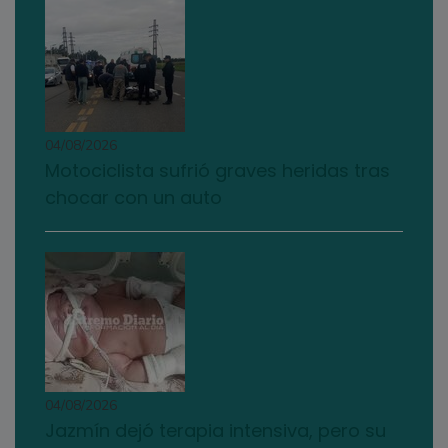
04/08/2026
Motociclista sufrió graves heridas tras
chocar con un auto
04/08/2026
Jazmín dejó terapia intensiva, pero su