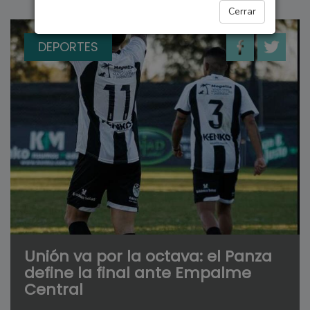
Cerrar
DEPORTES
Unión va por la octava: el Panza
define la final ante Empalme
Central