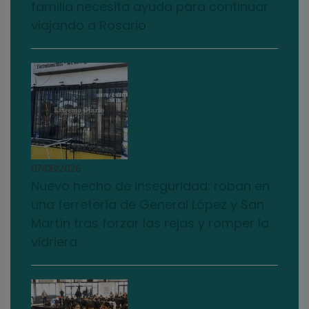
familia necesita ayuda para continuar
viajando a Rosario
07/08/2026
Nuevo hecho de inseguridad: roban en
una ferretería de General López y San
Martín tras forzar las rejas y romper la
vidriera