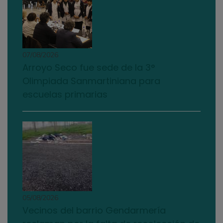
07/08/2026
Arroyo Seco fue sede de la 3°
Olimpiada Sanmartiniana para
escuelas primarias
05/08/2026
Vecinos del barrio Gendarmería