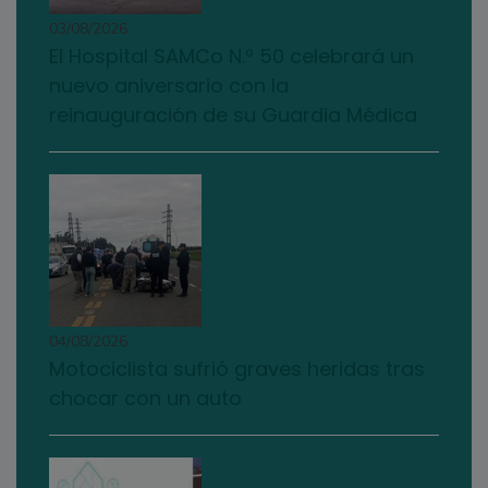
03/08/2026
El Hospital SAMCo N.º 50 celebrará un
nuevo aniversario con la
reinauguración de su Guardia Médica
04/08/2026
Motociclista sufrió graves heridas tras
chocar con un auto