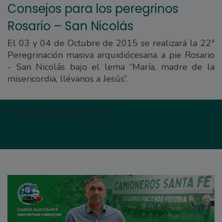
Consejos para los peregrinos
Rosario – San Nicolás
El 03 y 04 de Octubre de 2015 se realizará la 22ª
Peregrinación masiva arquidiócesana a pie Rosario
- San Nicolás bajo el lema “María, madre de la
misericordia, llévanos a Jesús”.
Primera |
Anterior |
1
|
2
|
3
|
4
|
5
|
Siguien