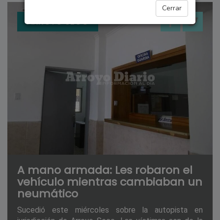
Cerrar
ARROYO SECO
A mano armada: Les robaron el
vehículo mientras cambiaban un
neumático
Sucedió este miércoles sobre la autopista en