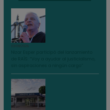
03/08/2026
Nizar Esper participó del lanzamiento
de RAÍS: “Voy a ayudar al justicialismo,
sin aspiraciones a ningún cargo”