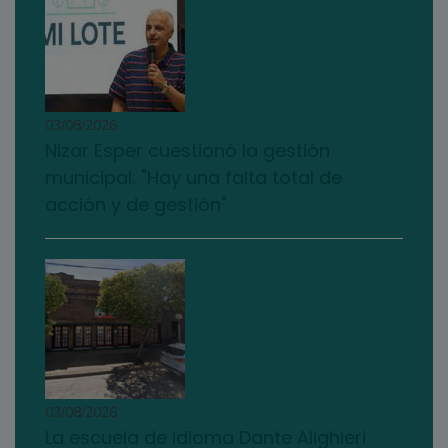
03/08/2026
Nizar Esper cuestionó la gestión
municipal: "Hay una falta total de
acción y de gestión"
03/08/2026
La escuela de idioma Dante Alighieri