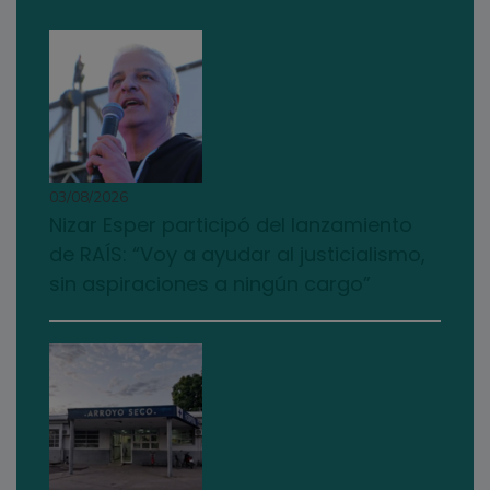
03/08/2026
Nizar Esper participó del lanzamiento
de RAÍS: “Voy a ayudar al justicialismo,
sin aspiraciones a ningún cargo”