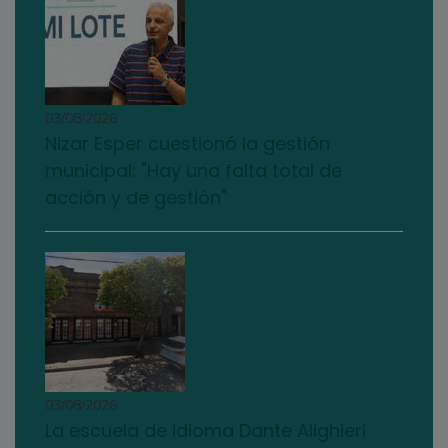
03/08/2026
Nizar Esper cuestionó la gestión
municipal: "Hay una falta total de
acción y de gestión"
03/08/2026
La escuela de idioma Dante Alighieri