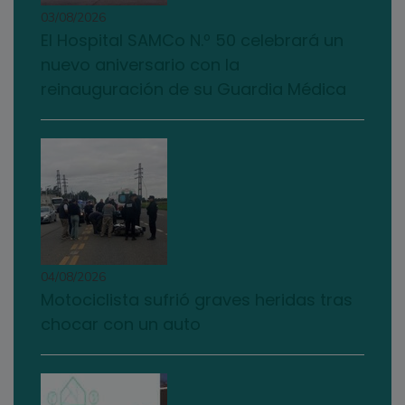
03/08/2026
El Hospital SAMCo N.º 50 celebrará un
nuevo aniversario con la
reinauguración de su Guardia Médica
04/08/2026
Motociclista sufrió graves heridas tras
chocar con un auto