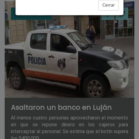
Cerrar
POLICIALES
Asaltaron un banco en Luján
Al menos cuatro personas aprovecharon el momento
en que se repone dinero en los cajeros para
interceptar al personal. Se estima que el botín supera
los $400.000.