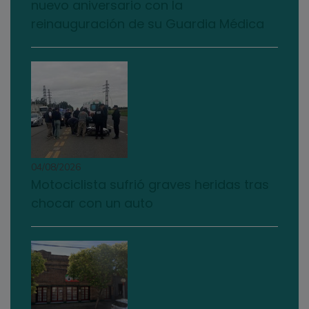
nuevo aniversario con la
reinauguración de su Guardia Médica
04/08/2026
Motociclista sufrió graves heridas tras
chocar con un auto