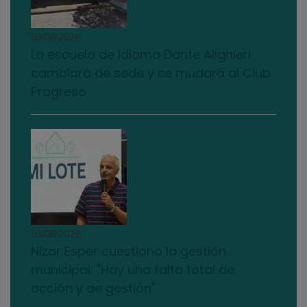
03/08/2026
La escuela de idioma Dante Alighieri
cambiará de sede y se mudará al Club
Progreso
03/08/2026
Nizar Esper cuestionó la gestión
municipal: "Hay una falta total de
acción y de gestión"