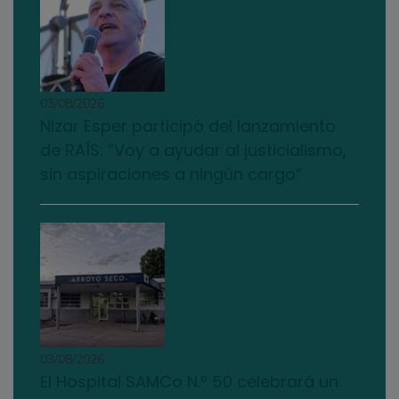
03/08/2026
Nizar Esper participó del lanzamiento
de RAÍS: “Voy a ayudar al justicialismo,
sin aspiraciones a ningún cargo”
03/08/2026
El Hospital SAMCo N.º 50 celebrará un