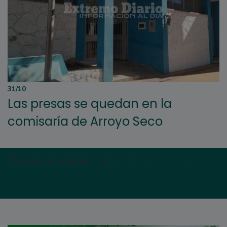
31/10
Las presas se quedan en la
comisaría de Arroyo Seco
Primera |
Anterior |
1
|
2
|
3
|
4
|
5
|
Siguien