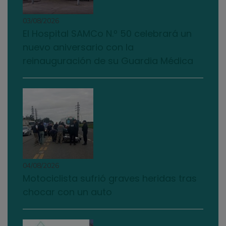
03/08/2026
El Hospital SAMCo N.º 50 celebrará un
nuevo aniversario con la
reinauguración de su Guardia Médica
04/08/2026
Motociclista sufrió graves heridas tras
chocar con un auto