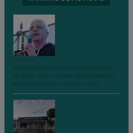
03/08/2026
Nizar Esper participó del lanzamiento
de RAÍS: “Voy a ayudar al justicialismo,
sin aspiraciones a ningún cargo”