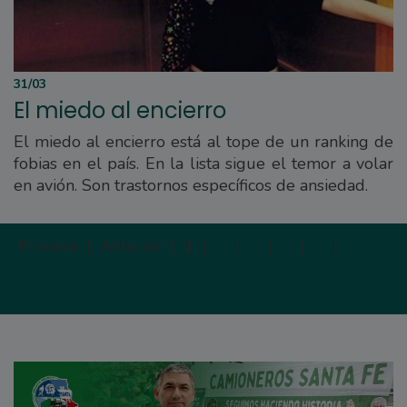
31/03
El miedo al encierro
El miedo al encierro está al tope de un ranking de
fobias en el país. En la lista sigue el temor a volar
en avión. Son trastornos específicos de ansiedad.
Primera |
Anterior |
1
|
2
|
3
|
4
|
5
|
Siguien