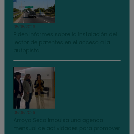
05/08/2026
Piden informes sobre la instalación del
lector de patentes en el acceso a la
autopista
05/08/2026
Arroyo Seco impulsa una agenda
mensual de actividades para promover