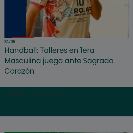
31/05
Handball: Talleres en 1era
Masculina juega ante Sagrado
Corazón
Primera |
Anterior |
1
|
2
|
3
|
4
|
5
|
Siguien