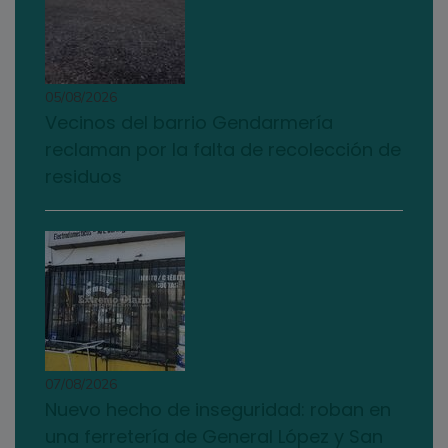
05/08/2026
Vecinos del barrio Gendarmería
reclaman por la falta de recolección de
residuos
07/08/2026
Nuevo hecho de inseguridad: roban en
una ferretería de General López y San