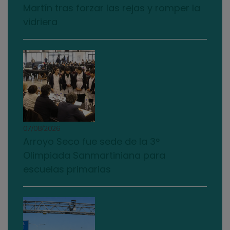
Martín tras forzar las rejas y romper la
vidriera
07/08/2026
Arroyo Seco fue sede de la 3°
Olimpiada Sanmartiniana para
escuelas primarias