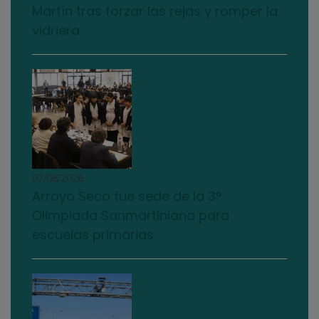
Martín tras forzar las rejas y romper la
vidriera
07/08/2026
Arroyo Seco fue sede de la 3°
Olimpiada Sanmartiniana para
escuelas primarias