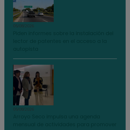
05/08/2026
Piden informes sobre la instalación del
lector de patentes en el acceso a la
autopista
05/08/2026
Arroyo Seco impulsa una agenda
mensual de actividades para promover