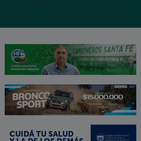
Primera |
Anterior |
1
|
2
|
3
|
4
|
5
|
Siguien