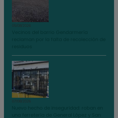
05/08/2026
Vecinos del barrio Gendarmería
reclaman por la falta de recolección de
residuos
07/08/2026
Nuevo hecho de inseguridad: roban en
una ferretería de General López y San