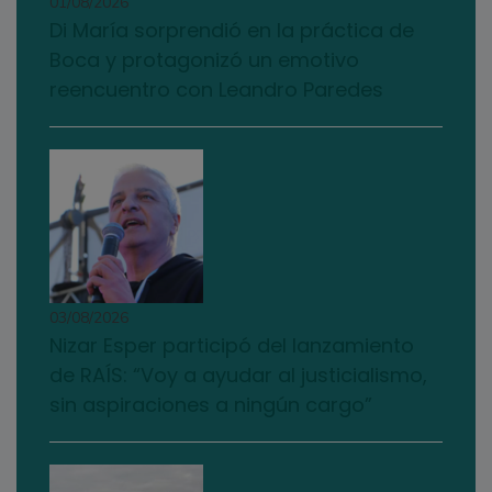
01/08/2026
Di María sorprendió en la práctica de
Boca y protagonizó un emotivo
reencuentro con Leandro Paredes
03/08/2026
Nizar Esper participó del lanzamiento
de RAÍS: “Voy a ayudar al justicialismo,
sin aspiraciones a ningún cargo”