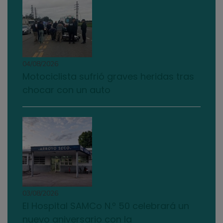
04/08/2026
Motociclista sufrió graves heridas tras
chocar con un auto
03/08/2026
El Hospital SAMCo N.º 50 celebrará un
nuevo aniversario con la