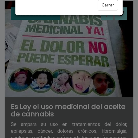
Cerrar
PROVINCIALES
Es Ley el uso medicinal del aceite
de cannabis
Se ampara su uso en tratamientos del dolor,
epilepsias, cáncer, dolores crónicos, fibromialgia,
esclerosis múltiple y enfermedades poco frecuentes.