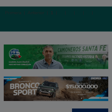
Primera |
Anterior |
1
|
2
|
3
|
4
|
5
|
Siguien