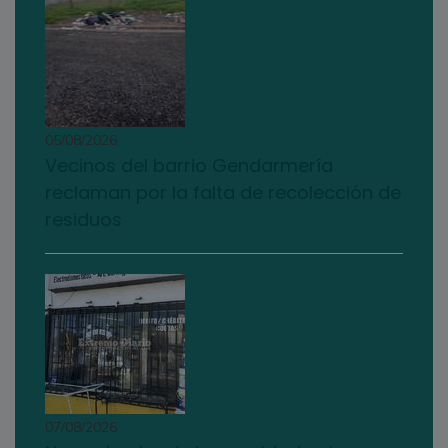
05/08/2026
Vecinos del barrio Gendarmería
reclaman por la falta de recolección de
residuos
07/08/2026