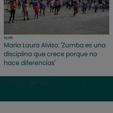
31/05
María Laura Alviso: 'Zumba es una
disciplina que crece porque no
hace diferencias'
Primera |
Anterior |
1
|
2
|
3
|
4
|
5
|
Siguien