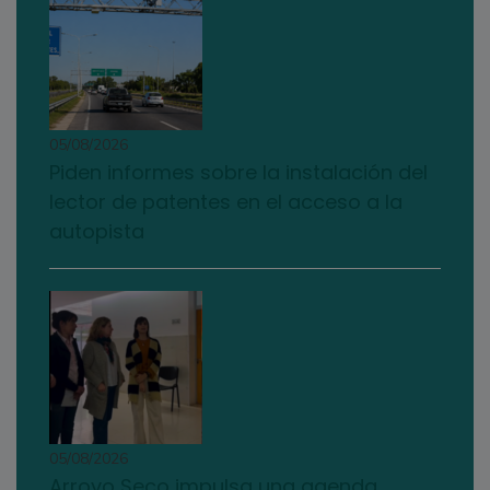
05/08/2026
Piden informes sobre la instalación del
lector de patentes en el acceso a la
autopista
05/08/2026
Arroyo Seco impulsa una agenda