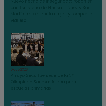
Nuevo hecho de inseguridad: roban en
una ferretería de General López y San
Martín tras forzar las rejas y romper la
vidriera
07/08/2026
Arroyo Seco fue sede de la 3°
Olimpiada Sanmartiniana para
escuelas primarias