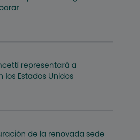
borar
etti representará a
n los Estados Unidos
ración de la renovada sede