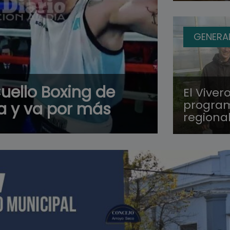
GENERA
uello Boxing de
El Vive
program
ea y va por más
regiona