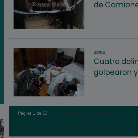
de Camioner
28/06
Cuatro deli
golpearon y
Primera |
Anterior |
1
|
2
Página 1 de 63