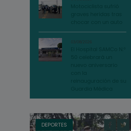
Motociclista sufrió
graves heridas tras
chocar con un auto
03/08/2026
El Hospital SAMCo N.º
50 celebrará un
nuevo aniversario
con la
reinauguración de su
Guardia Médica
DEPORTES