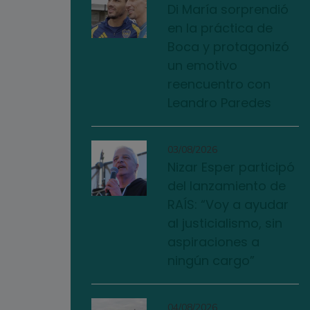
Di María sorprendió
en la práctica de
Boca y protagonizó
un emotivo
reencuentro con
Leandro Paredes
03/08/2026
Nizar Esper participó
del lanzamiento de
RAÍS: “Voy a ayudar
al justicialismo, sin
aspiraciones a
ningún cargo”
04/08/2026