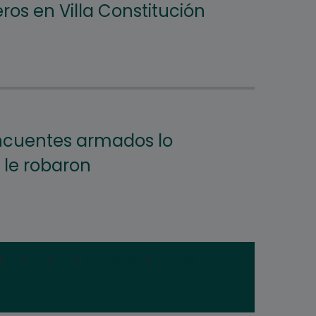
os en Villa Constitución
ncuentes armados lo
 le robaron
|
3
|
4
|
5
|
Siguiente
|
Última