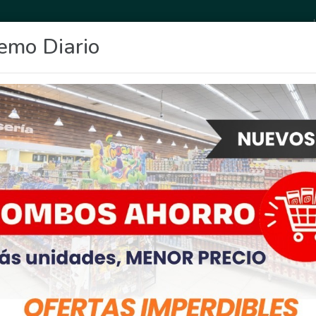
emo Diario
OCIO
DEPORTES
FIGHIERA
GENERAL LAGOS
POLICIALES
RE