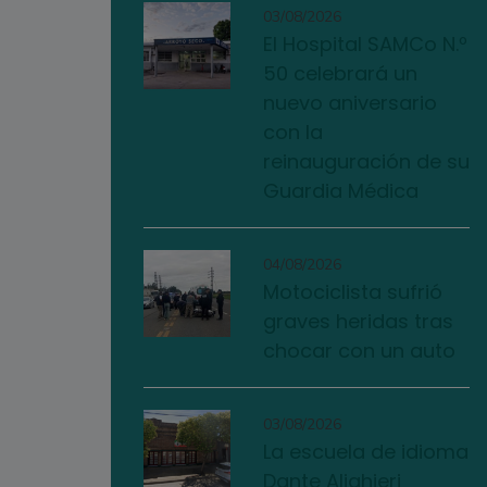
03/08/2026
El Hospital SAMCo N.º
50 celebrará un
nuevo aniversario
con la
reinauguración de su
Guardia Médica
04/08/2026
Motociclista sufrió
graves heridas tras
chocar con un auto
03/08/2026
La escuela de idioma
Dante Alighieri