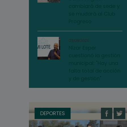
cambiará de sede y
se mudará al Club
Progreso
03/08/2026
Nizar Esper
cuestionó la gestión
municipal: "Hay una
falta total de acción
y de gestión"
DEPORTES