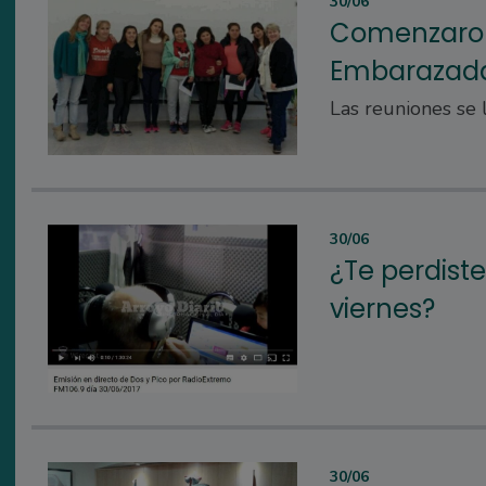
30/06
Comenzaron
Embarazad
Las reuniones se 
30/06
¿Te perdiste
viernes?
30/06