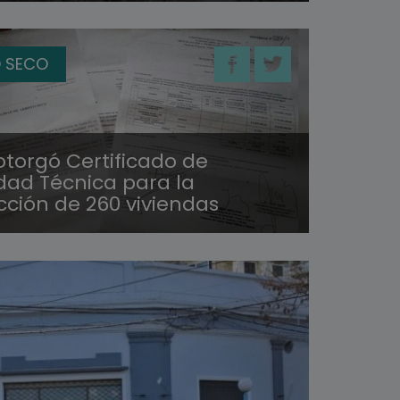
 SECO
otorgó Certificado de
idad Técnica para la
cción de 260 viviendas