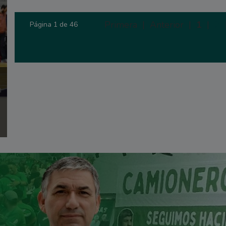
Primera |
Anterior |
1
|
2
Página 1 de 46