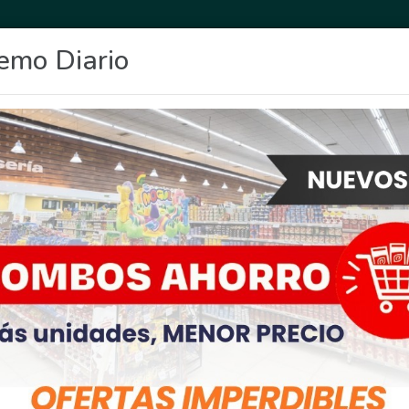
emo Diario
OCIO
DEPORTES
FIGHIERA
GENERAL LAGOS
POLICIALES
RE