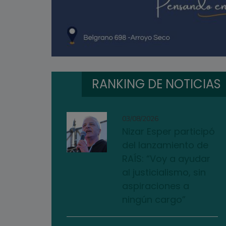
RANKING DE NOTICIAS
03/08/2026
Nizar Esper participó
del lanzamiento de
RAÍS: “Voy a ayudar
al justicialismo, sin
aspiraciones a
ningún cargo”