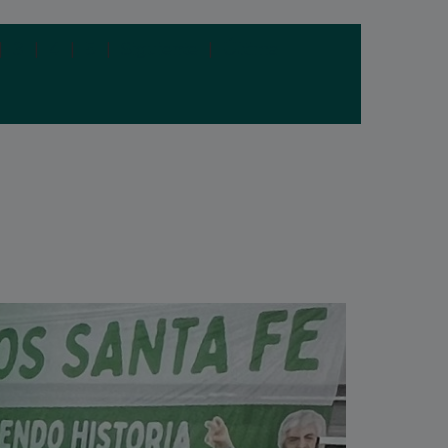
|
3
|
4
|
5
|
Siguiente
|
Última