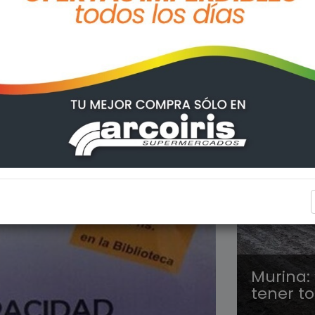
ARROYO
Murina: 
tener to