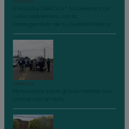
03/08/2026
El Hospital SAMCo N.º 50 celebrará un
nuevo aniversario con la
reinauguración de su Guardia Médica
04/08/2026
Motociclista sufrió graves heridas tras
chocar con un auto