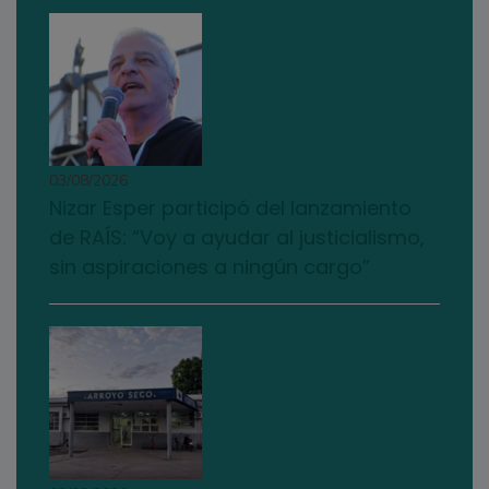
03/08/2026
Nizar Esper participó del lanzamiento
de RAÍS: “Voy a ayudar al justicialismo,
sin aspiraciones a ningún cargo”