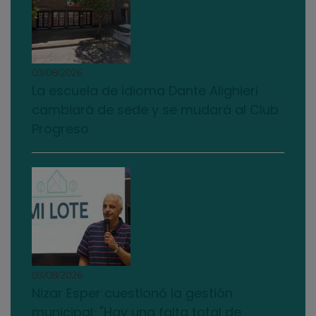
03/08/2026
La escuela de idioma Dante Alighieri
cambiará de sede y se mudará al Club
Progreso
03/08/2026
Nizar Esper cuestionó la gestión
municipal: "Hay una falta total de