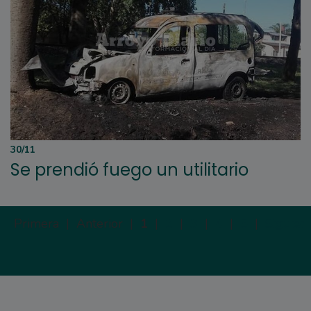
30/11
Se prendió fuego un utilitario
Primera |
Anterior |
1
|
2
|
3
|
4
|
5
|
Siguien