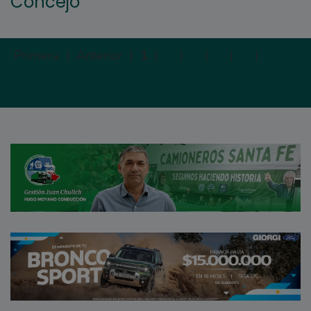
Concejo
Primera |
Anterior |
1
|
2
|
3
|
4
|
5
|
Siguien