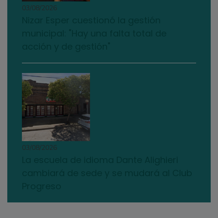
03/08/2026
Nizar Esper cuestionó la gestión
municipal: "Hay una falta total de
acción y de gestión"
03/08/2026
La escuela de idioma Dante Alighieri
cambiará de sede y se mudará al Club
Progreso