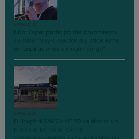
03/08/2026
Nizar Esper participó del lanzamiento
de RAÍS: “Voy a ayudar al justicialismo,
sin aspiraciones a ningún cargo”
03/08/2026
El Hospital SAMCo N.º 50 celebrará un
nuevo aniversario con la
reinauguración de su Guardia Médica