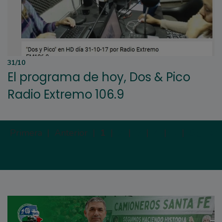
31/10
El programa de hoy, Dos & Pico
Radio Extremo 106.9
Primera |
Anterior |
1
|
2
|
3
|
4
|
5
|
Siguien