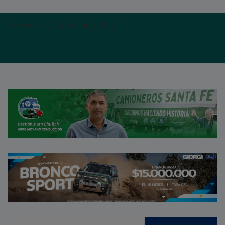
Primera |
Anterior |
1
|
2
|
3
|
4
|
5
|
Siguien