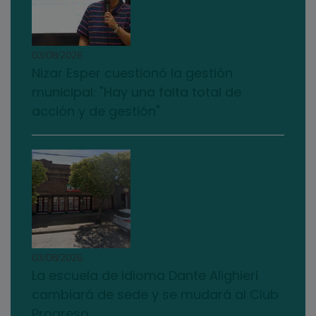
03/08/2026
Nizar Esper cuestionó la gestión
municipal: "Hay una falta total de
acción y de gestión"
03/08/2026
La escuela de idioma Dante Alighieri
cambiará de sede y se mudará al Club
Progreso