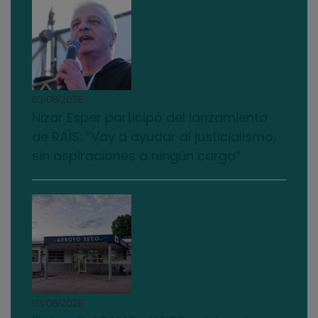
03/08/2026
Nizar Esper participó del lanzamiento
de RAÍS: “Voy a ayudar al justicialismo,
sin aspiraciones a ningún cargo”
03/08/2026