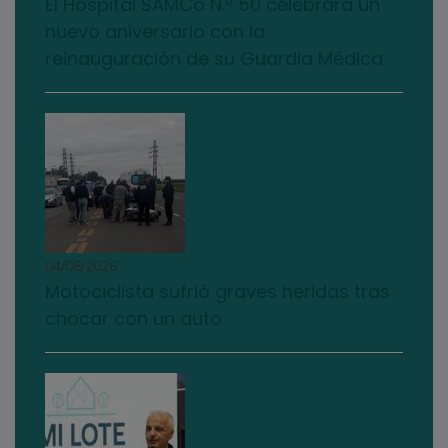
El Hospital SAMCo N.º 50 celebrará un
nuevo aniversario con la
reinauguración de su Guardia Médica
04/08/2026
Motociclista sufrió graves heridas tras
chocar con un auto