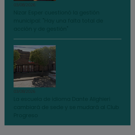
03/08/2026
Nizar Esper cuestionó la gestión
municipal: "Hay una falta total de
acción y de gestión"
03/08/2026
La escuela de idioma Dante Alighieri
cambiará de sede y se mudará al Club
Progreso