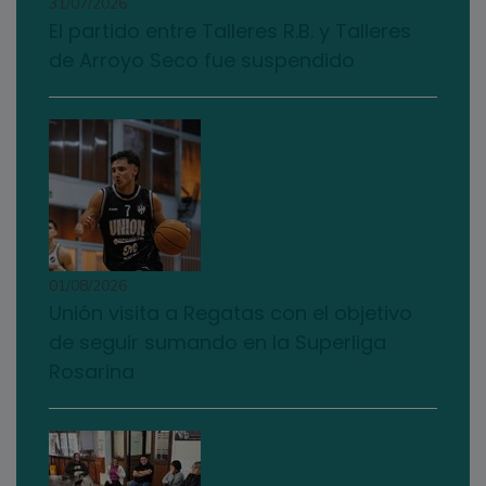
31/07/2026
El partido entre Talleres R.B. y Talleres
de Arroyo Seco fue suspendido
01/08/2026
Unión visita a Regatas con el objetivo
de seguir sumando en la Superliga
Rosarina