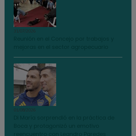
31/07/2026
Reunión en el Concejo por trabajos y
mejoras en el sector agropecuario
01/08/2026
Di María sorprendió en la práctica de
Boca y protagonizó un emotivo
reencuentro con Leandro Paredes