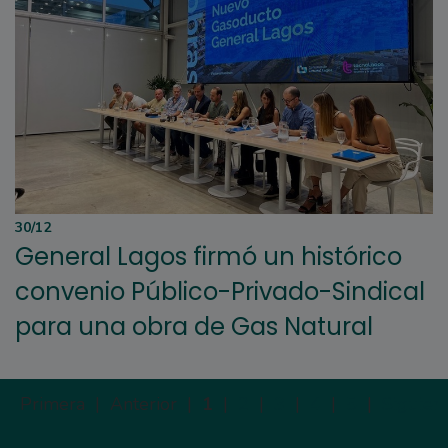
30/12
General Lagos firmó un histórico
convenio Público-Privado-Sindical
para una obra de Gas Natural
Primera |
Anterior |
1
|
2
|
3
|
4
|
5
|
Siguien