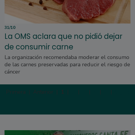
31/10
La OMS aclara que no pidió dejar
de consumir carne
La organización recomendaba moderar el consumo
de las carnes preservadas para reducir el riesgo de
cáncer
Primera |
Anterior |
1
|
2
|
3
|
4
|
5
|
Siguien