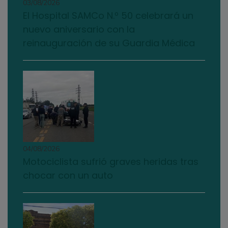
03/08/2026
El Hospital SAMCo N.º 50 celebrará un
nuevo aniversario con la
reinauguración de su Guardia Médica
04/08/2026
Motociclista sufrió graves heridas tras
chocar con un auto