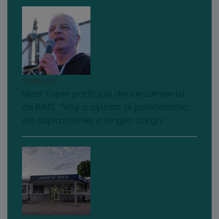
03/08/2026
Nizar Esper participó del lanzamiento
de RAÍS: “Voy a ayudar al justicialismo,
sin aspiraciones a ningún cargo”