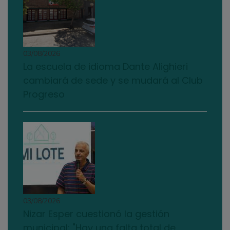
03/08/2026
La escuela de idioma Dante Alighieri
cambiará de sede y se mudará al Club
Progreso
03/08/2026
Nizar Esper cuestionó la gestión
municipal: "Hay una falta total de