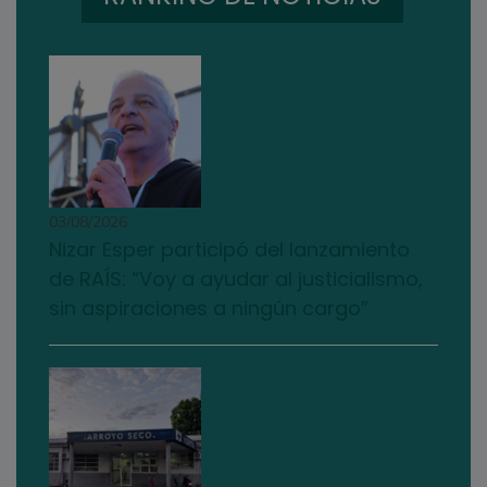
03/08/2026
Nizar Esper participó del lanzamiento
de RAÍS: “Voy a ayudar al justicialismo,
sin aspiraciones a ningún cargo”