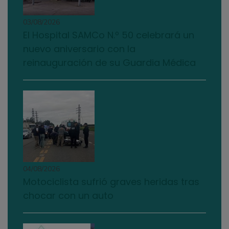
03/08/2026
El Hospital SAMCo N.º 50 celebrará un
nuevo aniversario con la
reinauguración de su Guardia Médica
04/08/2026
Motociclista sufrió graves heridas tras
chocar con un auto