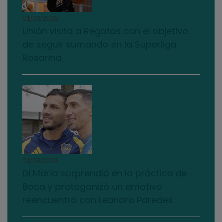
01/08/2026
Unión visita a Regatas con el objetivo
de seguir sumando en la Superliga
Rosarina
01/08/2026
Di María sorprendió en la práctica de
Boca y protagonizó un emotivo
reencuentro con Leandro Paredes