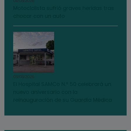
04/08/2026
Motociclista sufrió graves heridas tras
chocar con un auto
03/08/2026
El Hospital SAMCo N.º 50 celebrará un
nuevo aniversario con la
reinauguración de su Guardia Médica