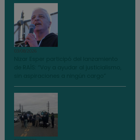
03/08/2026
Nizar Esper participó del lanzamiento
de RAÍS: “Voy a ayudar al justicialismo,
sin aspiraciones a ningún cargo”