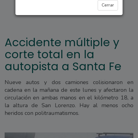
REGIONALES
Cerrar
Accidente múltiple y
corte total en la
autopista a Santa Fe
Nueve autos y dos camiones colisionaron en
cadena en la mañana de este lunes y afectaron la
circulación en ambas manos en el kilómetro 18, a
la altura de San Lorenzo. Hay al menos ocho
heridos con politraumatismos.