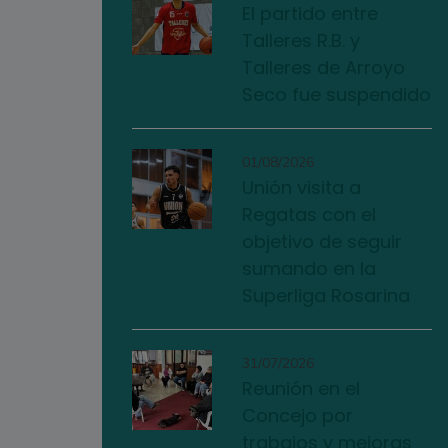
El partido entre
Talleres R.B. y
Talleres de Arroyo
Seco fue suspendido
01/08/2026
Unión visita a
Regatas con el
objetivo de seguir
sumando en la
Superliga Rosarina
31/07/2026
Reunión en el
Concejo por
trabajos y mejoras