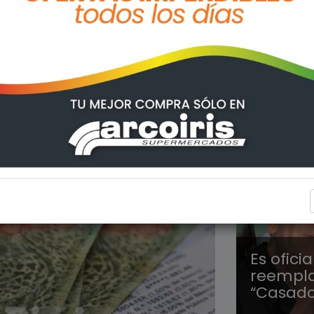
INTERÉS
Es ofici
reempla
“Casado