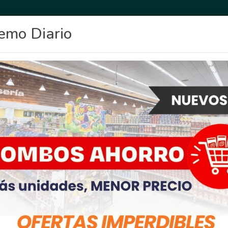
emo Diario
OCIO
DEPORTES
FIGHIERA
GENERAL LAGOS
POLICIALES
RE