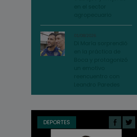
en el sector
agropecuario
01/08/2026
Di María sorprendió
en la práctica de
Boca y protagonizó
un emotivo
reencuentro con
Leandro Paredes
DEPORTES