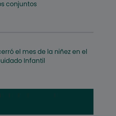
os conjuntos
cerró el mes de la niñez en el
uidado Infantil
|
3
|
4
|
5
|
Siguiente
|
Última