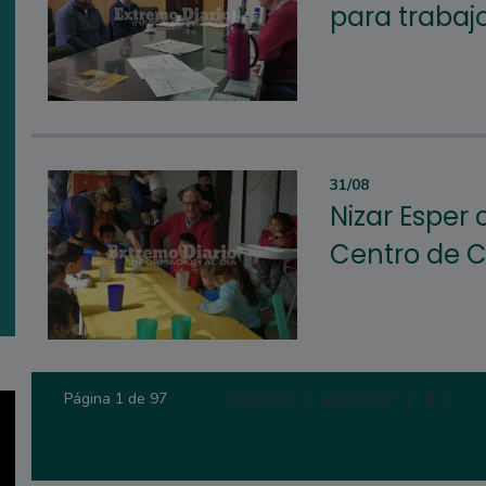
para trabaj
31/08
Nizar Esper 
Centro de C
Primera |
Anterior |
1
|
2
Página 1 de 97