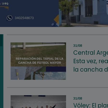
31/08
Central Arg
Esta vez, re
la cancha d
31/08
Vóley: El pl