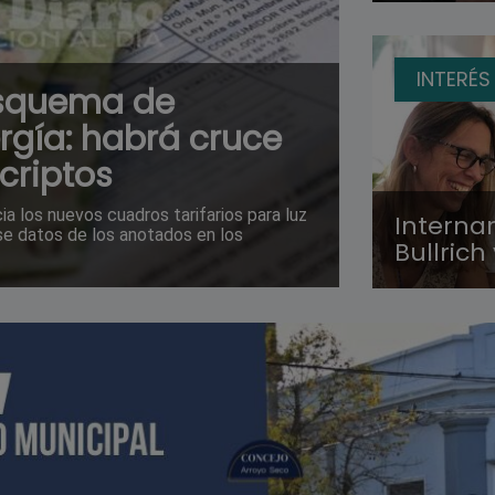
INTERÉS
esquema de
gía: habrá cruce
criptos
a los nuevos cuadros tarifarios para luz
Interna
se datos de los anotados en los
Bullrich