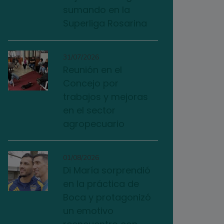
sumando en la
Superliga Rosarina
31/07/2026
Reunión en el
Concejo por
trabajos y mejoras
en el sector
agropecuario
01/08/2026
Di María sorprendió
en la práctica de
Boca y protagonizó
un emotivo