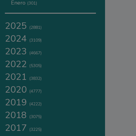
Enero
(301)
2025
(2881)
2024
(3109)
2023
(4667)
2022
(5305)
2021
(3832)
2020
(4777)
2019
(4222)
2018
(3075)
2017
(3225)