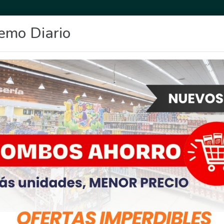
emo Diario
OCIO
DEPORTES
FIGHIERA
GENERAL LAGOS
POLICIALES
RE