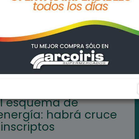
entación de energía: habrá cruce de información de inscriptos
INTERÉS GENERAL
el esquema de
nergía: habrá cruce
inscriptos