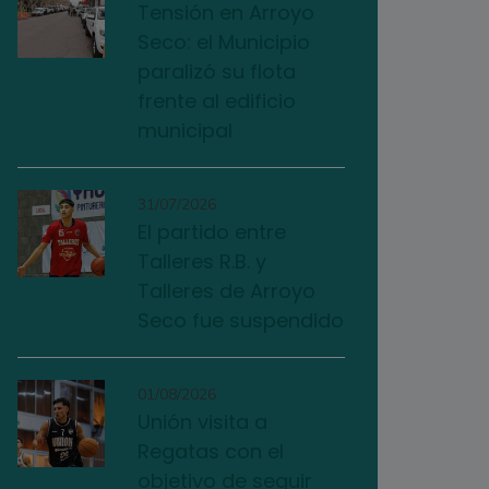
Tensión en Arroyo
Seco: el Municipio
paralizó su flota
frente al edificio
municipal
31/07/2026
El partido entre
Talleres R.B. y
Talleres de Arroyo
Seco fue suspendido
01/08/2026
Unión visita a
Regatas con el
objetivo de seguir