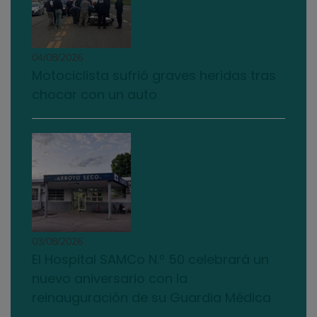
04/08/2026
Motociclista sufrió graves heridas tras
chocar con un auto
03/08/2026
El Hospital SAMCo N.º 50 celebrará un
nuevo aniversario con la
reinauguración de su Guardia Médica