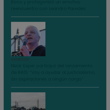
Boca y protagonizó un emotivo
reencuentro con Leandro Paredes
03/08/2026
Nizar Esper participó del lanzamiento
de RAÍS: “Voy a ayudar al justicialismo,
sin aspiraciones a ningún cargo”