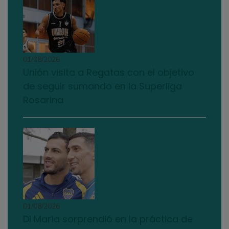
01/08/2026
Unión visita a Regatas con el objetivo
de seguir sumando en la Superliga
Rosarina
01/08/2026
Di María sorprendió en la práctica de