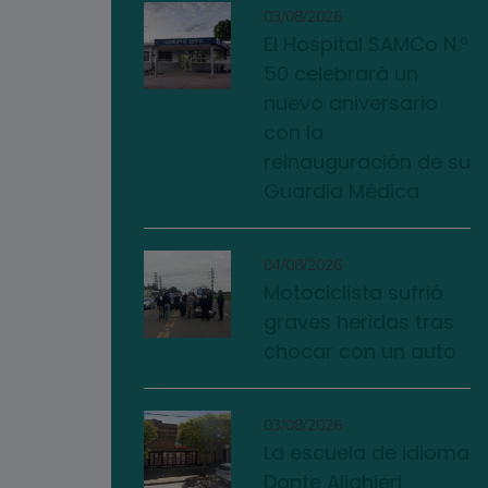
03/08/2026
El Hospital SAMCo N.º
50 celebrará un
nuevo aniversario
con la
reinauguración de su
Guardia Médica
04/08/2026
Motociclista sufrió
graves heridas tras
chocar con un auto
03/08/2026
La escuela de idioma
Dante Alighieri