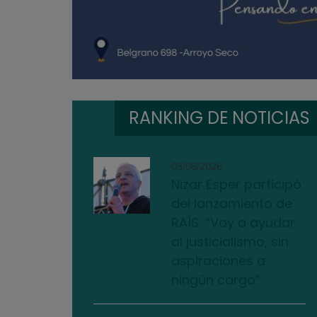
RANKING DE NOTICIAS
03/08/2026
Nizar Esper participó
del lanzamiento de
RAÍS: “Voy a ayudar
al justicialismo, sin
aspiraciones a
ningún cargo”