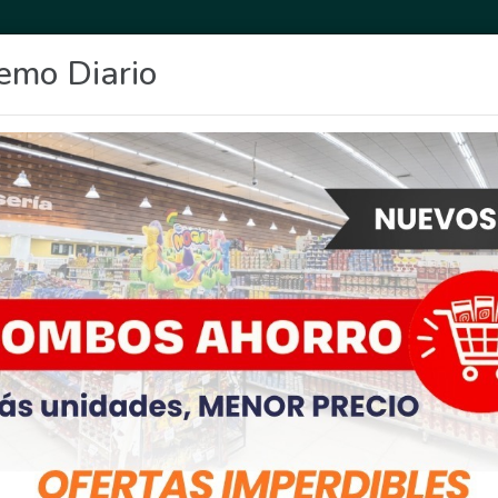
emo Diario
OCIO
DEPORTES
FIGHIERA
GENERAL LAGOS
POLICIALES
RE