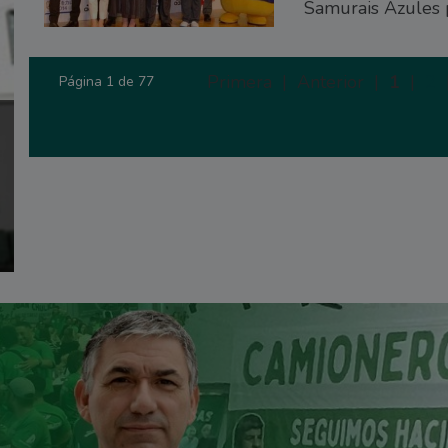
Samurais Azules 
Primera |
Anterior |
1
|
2
Página 1 de 77