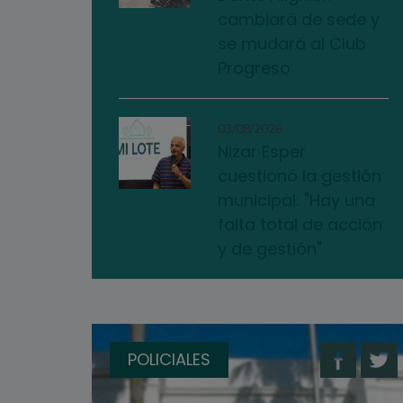
cambiará de sede y
se mudará al Club
Progreso
03/08/2026
Nizar Esper
cuestionó la gestión
municipal: "Hay una
falta total de acción
y de gestión"
POLICIALES