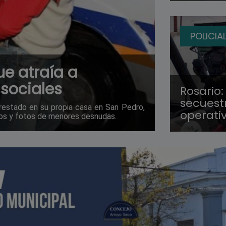
POLICIA
ue atraía a
sociales
Rosario:
secuest
restado en su propia casa en San Pedro,
operati
eos y fotos de menores desnudas.