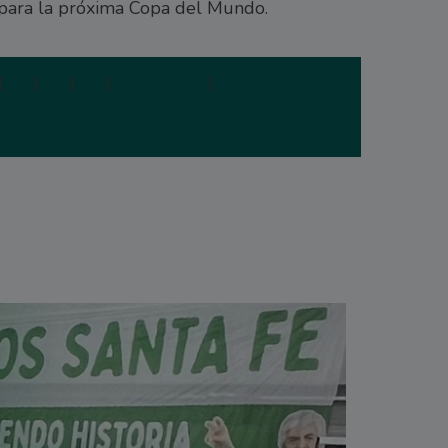
para la próxima Copa del Mundo.
|
3
|
4
|
5
|
Siguiente
|
Última