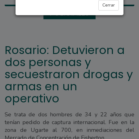
Cerrar
POLICIALES
Rosario: Detuvieron a
dos personas y
secuestraron drogas y
armas en un
operativo
Se trata de dos hombres de 34 y 22 años que
tenían pedido de captura internacional. Fue en la
zona de Ugarte al 700, en inmediaciones del
Mercado de Concentración de Fisherton.