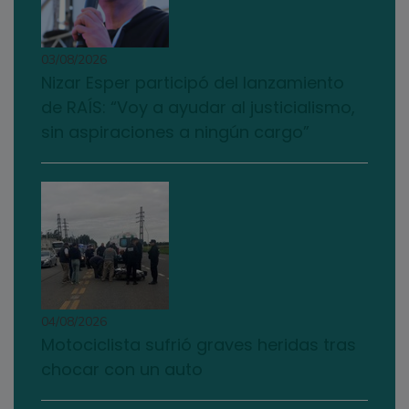
03/08/2026
Nizar Esper participó del lanzamiento
de RAÍS: “Voy a ayudar al justicialismo,
sin aspiraciones a ningún cargo”
04/08/2026
Motociclista sufrió graves heridas tras
chocar con un auto