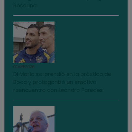
Rosarina
01/08/2026
Di María sorprendió en la práctica de
Boca y protagonizó un emotivo
reencuentro con Leandro Paredes