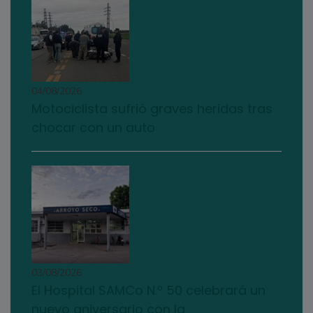
04/08/2026
Motociclista sufrió graves heridas tras
chocar con un auto
03/08/2026
El Hospital SAMCo N.º 50 celebrará un
nuevo aniversario con la