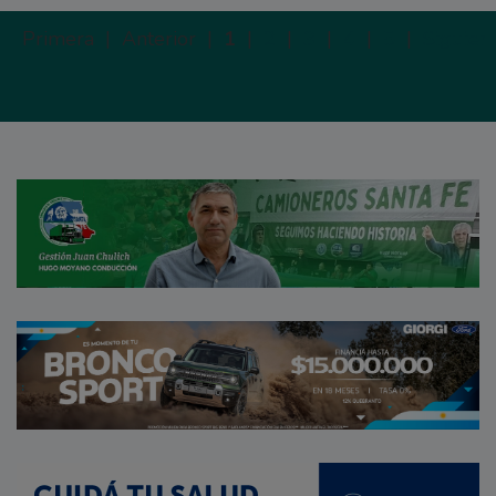
Primera |
Anterior |
1
|
2
|
3
|
4
|
5
|
Siguien