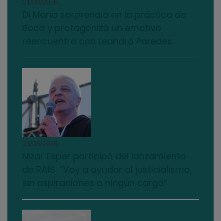
01/08/2026
Di María sorprendió en la práctica de
Boca y protagonizó un emotivo
reencuentro con Leandro Paredes
03/08/2026
Nizar Esper participó del lanzamiento
de RAÍS: “Voy a ayudar al justicialismo,
sin aspiraciones a ningún cargo”