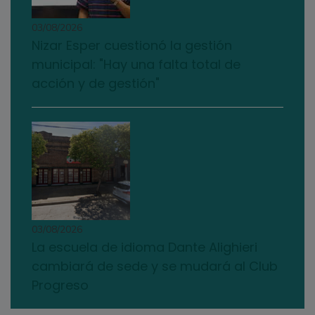
03/08/2026
Nizar Esper cuestionó la gestión
municipal: "Hay una falta total de
acción y de gestión"
03/08/2026
La escuela de idioma Dante Alighieri
cambiará de sede y se mudará al Club
Progreso