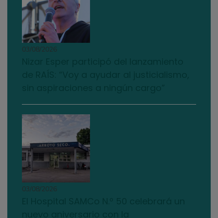
03/08/2026
Nizar Esper participó del lanzamiento
de RAÍS: “Voy a ayudar al justicialismo,
sin aspiraciones a ningún cargo”
03/08/2026
El Hospital SAMCo N.º 50 celebrará un
nuevo aniversario con la