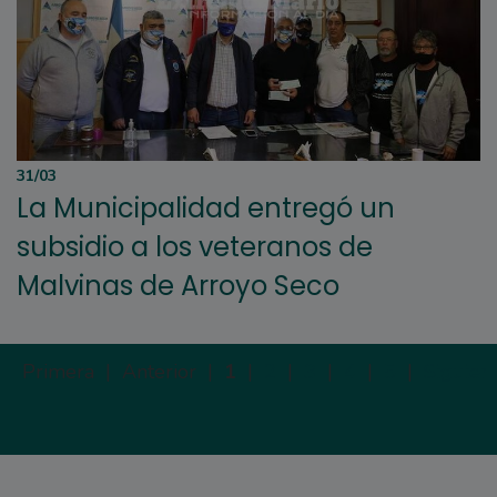
31/03
La Municipalidad entregó un
subsidio a los veteranos de
Malvinas de Arroyo Seco
Primera |
Anterior |
1
|
2
|
3
|
4
|
5
|
Siguien