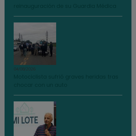
reinauguración de su Guardia Médica
04/08/2026
Motociclista sufrió graves heridas tras
chocar con un auto