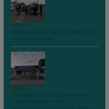
04/08/2026
Motociclista sufrió graves heridas tras
chocar con un auto
03/08/2026
El Hospital SAMCo N.º 50 celebrará un
nuevo aniversario con la
reinauguración de su Guardia Médica