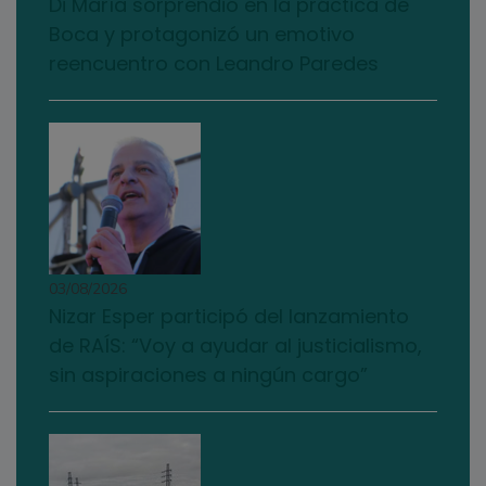
Di María sorprendió en la práctica de
Boca y protagonizó un emotivo
reencuentro con Leandro Paredes
03/08/2026
Nizar Esper participó del lanzamiento
de RAÍS: “Voy a ayudar al justicialismo,
sin aspiraciones a ningún cargo”