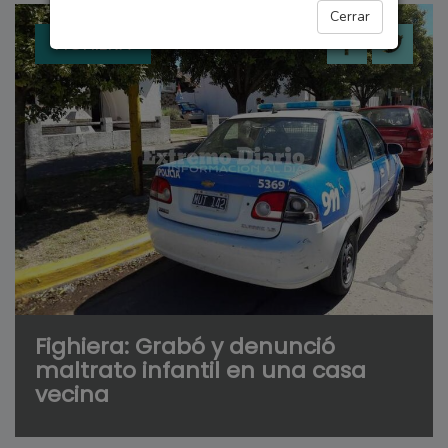
Cerrar
FIGHIERA
Fighiera: Grabó y denunció
maltrato infantil en una casa
vecina