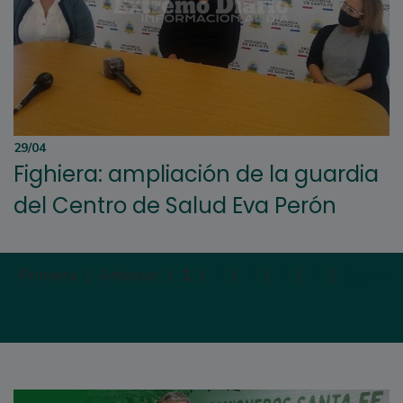
29/04
Fighiera: ampliación de la guardia
del Centro de Salud Eva Perón
Primera |
Anterior |
1
|
2
|
3
|
4
|
5
|
Siguien