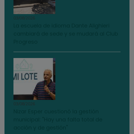
03/08/2026
La escuela de idioma Dante Alighieri
cambiará de sede y se mudará al Club
Progreso
03/08/2026
Nizar Esper cuestionó la gestión
municipal: "Hay una falta total de
acción y de gestión"