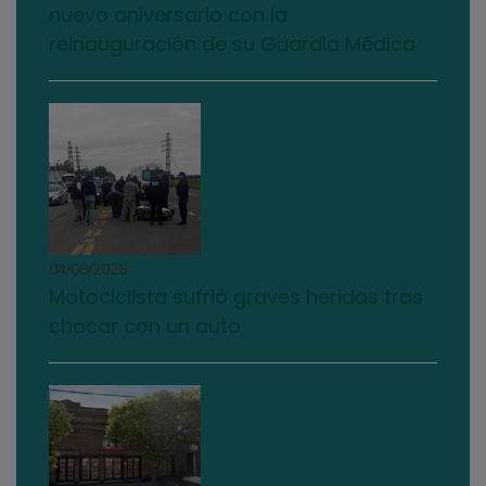
nuevo aniversario con la
reinauguración de su Guardia Médica
04/08/2026
Motociclista sufrió graves heridas tras
chocar con un auto