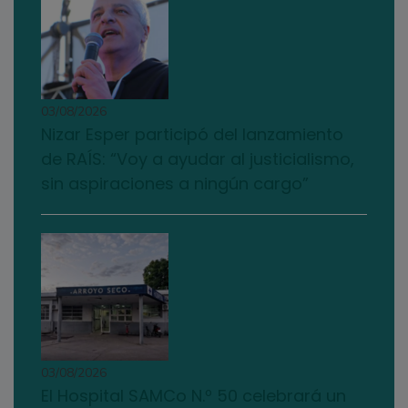
03/08/2026
Nizar Esper participó del lanzamiento
de RAÍS: “Voy a ayudar al justicialismo,
sin aspiraciones a ningún cargo”
03/08/2026
El Hospital SAMCo N.º 50 celebrará un