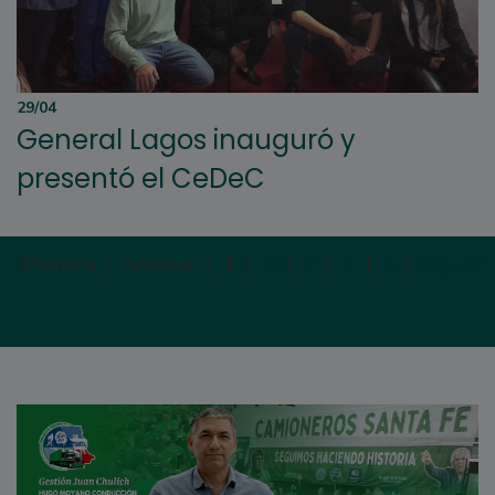
29/04
General Lagos inauguró y
presentó el CeDeC
Primera |
Anterior |
1
|
2
|
3
|
4
|
5
|
Siguien