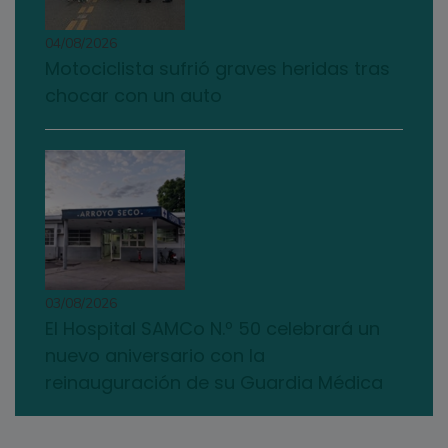
04/08/2026
Motociclista sufrió graves heridas tras
chocar con un auto
03/08/2026
El Hospital SAMCo N.º 50 celebrará un
nuevo aniversario con la
reinauguración de su Guardia Médica