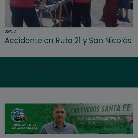
29/12
Accidente en Ruta 21 y San Nicolás
Primera |
Anterior |
1
|
2
|
3
|
4
|
5
|
Siguien