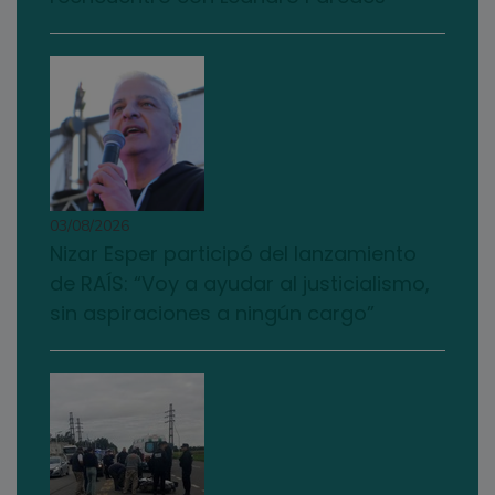
03/08/2026
Nizar Esper participó del lanzamiento
de RAÍS: “Voy a ayudar al justicialismo,
sin aspiraciones a ningún cargo”