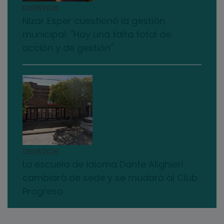
03/08/2026
Nizar Esper cuestionó la gestión
municipal: "Hay una falta total de
acción y de gestión"
03/08/2026
La escuela de idioma Dante Alighieri
cambiará de sede y se mudará al Club
Progreso