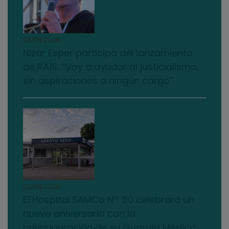
03/08/2026
Nizar Esper participó del lanzamiento
de RAÍS: “Voy a ayudar al justicialismo,
sin aspiraciones a ningún cargo”
03/08/2026
El Hospital SAMCo N.º 50 celebrará un
nuevo aniversario con la
reinauguración de su Guardia Médica