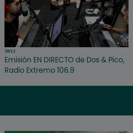
28/12
Emisión EN DIRECTO de Dos & Pico,
Radio Extremo 106.9
Primera
|
Anterior
|
1
|
2
|
3
|
4
|
5
|
Siguien