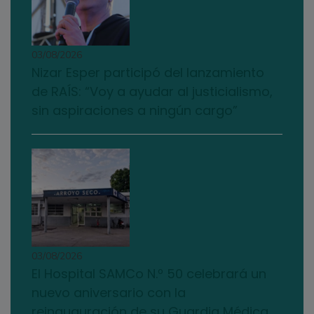
03/08/2026
Nizar Esper participó del lanzamiento
de RAÍS: “Voy a ayudar al justicialismo,
sin aspiraciones a ningún cargo”
03/08/2026
El Hospital SAMCo N.º 50 celebrará un
nuevo aniversario con la
reinauguración de su Guardia Médica