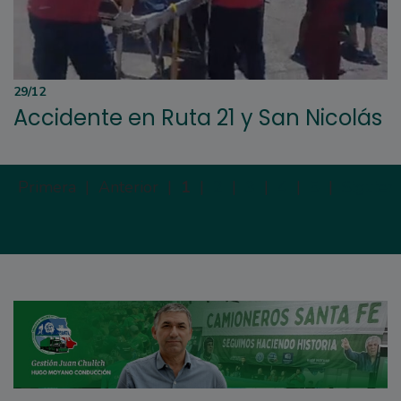
29/12
Accidente en Ruta 21 y San Nicolás
Primera |
Anterior |
1
|
2
|
3
|
4
|
5
|
Siguien