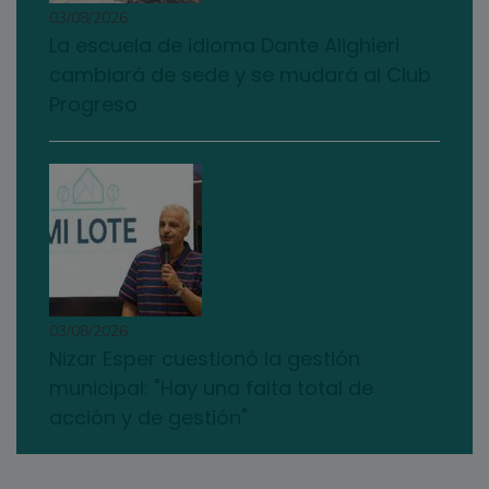
03/08/2026
La escuela de idioma Dante Alighieri
cambiará de sede y se mudará al Club
Progreso
03/08/2026
Nizar Esper cuestionó la gestión
municipal: "Hay una falta total de
acción y de gestión"