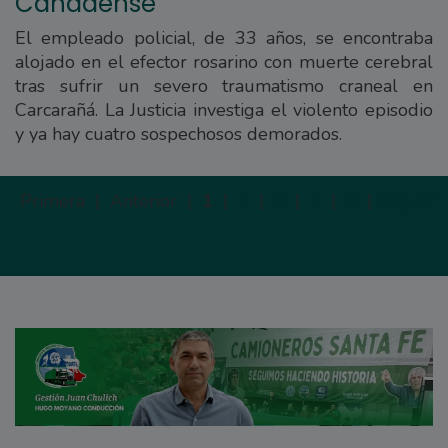
Cañadense
El empleado policial, de 33 años, se encontraba
alojado en el efector rosarino con muerte cerebral
tras sufrir un severo traumatismo craneal en
Carcarañá. La Justicia investiga el violento episodio
y ya hay cuatro sospechosos demorados.
Primera |
Anterior |
1
|
2
|
3
|
4
|
5
|
Siguien