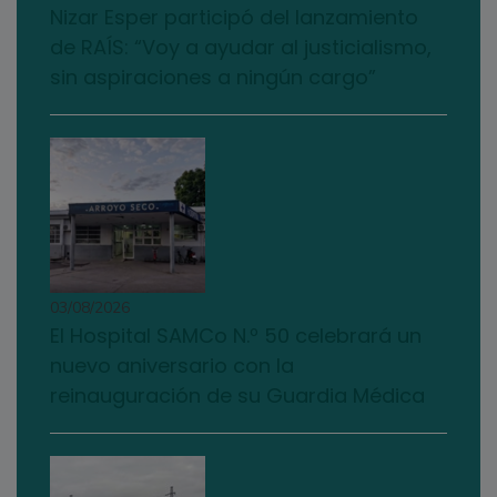
Nizar Esper participó del lanzamiento
de RAÍS: “Voy a ayudar al justicialismo,
sin aspiraciones a ningún cargo”
03/08/2026
El Hospital SAMCo N.º 50 celebrará un
nuevo aniversario con la
reinauguración de su Guardia Médica