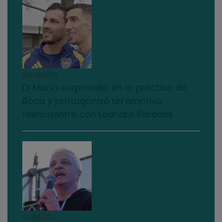
01/08/2026
Di María sorprendió en la práctica de
Boca y protagonizó un emotivo
reencuentro con Leandro Paredes
03/08/2026