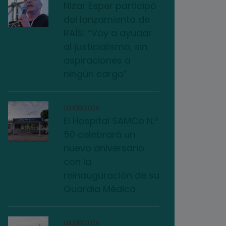
Nizar Esper participó
del lanzamiento de
RAÍS: “Voy a ayudar
al justicialismo, sin
aspiraciones a
ningún cargo”
03/08/2026
El Hospital SAMCo N.º
50 celebrará un
nuevo aniversario
con la
reinauguración de su
Guardia Médica
04/08/2026