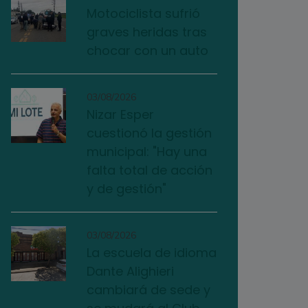
Motociclista sufrió
graves heridas tras
chocar con un auto
03/08/2026
Nizar Esper
cuestionó la gestión
municipal: "Hay una
falta total de acción
y de gestión"
03/08/2026
La escuela de idioma
Dante Alighieri
cambiará de sede y