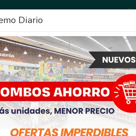
Vier
emo Diario
OCIO
DEPORTES
FIGHIERA
GENERAL LAGOS
POLICIALES
RE