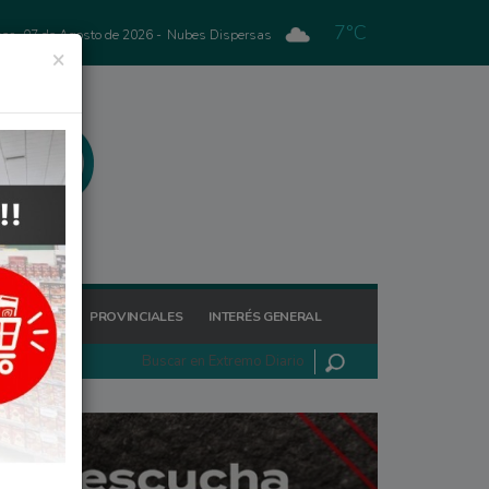
7°C
nes, 07 de Agosto de 2026 -
Nubes Dispersas
×
GIONALES
PROVINCIALES
INTERÉS GENERAL