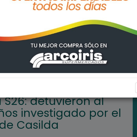
al conductor de 20 años investigado por el vuelco fatal cerca de 
POLICIALES
 S26: detuvieron al
os investigado por el
 de Casilda