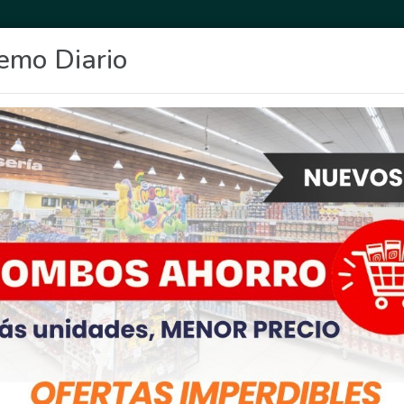
emo Diario
OCIO
DEPORTES
FIGHIERA
GENERAL LAGOS
POLICIALES
RE