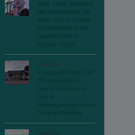
Nizar Esper participó
del lanzamiento de
RAÍS: “Voy a ayudar
al justicialismo, sin
aspiraciones a
ningún cargo”
03/08/2026
El Hospital SAMCo N.º
50 celebrará un
nuevo aniversario
con la
reinauguración de su
Guardia Médica
04/08/2026