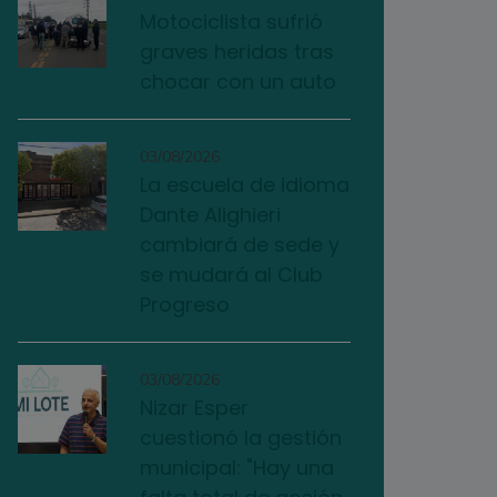
Motociclista sufrió
graves heridas tras
chocar con un auto
03/08/2026
La escuela de idioma
Dante Alighieri
cambiará de sede y
se mudará al Club
Progreso
03/08/2026
Nizar Esper
cuestionó la gestión
municipal: "Hay una