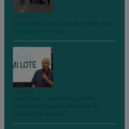
04/08/2026
Motociclista sufrió graves heridas tras
chocar con un auto
03/08/2026
Nizar Esper cuestionó la gestión
municipal: "Hay una falta total de
acción y de gestión"