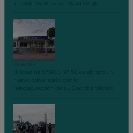
sin aspiraciones a ningún cargo”
03/08/2026
El Hospital SAMCo N.º 50 celebrará un
nuevo aniversario con la
reinauguración de su Guardia Médica