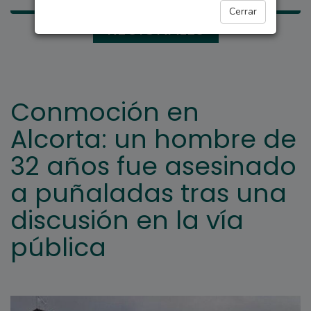
Cerrar
REGIONALES
Conmoción en
Alcorta: un hombre de
32 años fue asesinado
a puñaladas tras una
discusión en la vía
pública