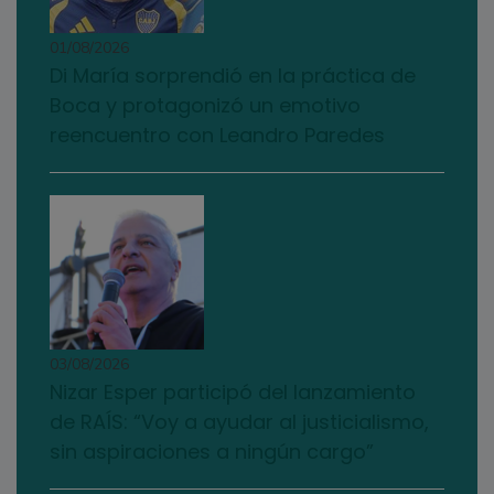
01/08/2026
Di María sorprendió en la práctica de
Boca y protagonizó un emotivo
reencuentro con Leandro Paredes
03/08/2026
Nizar Esper participó del lanzamiento
de RAÍS: “Voy a ayudar al justicialismo,
sin aspiraciones a ningún cargo”