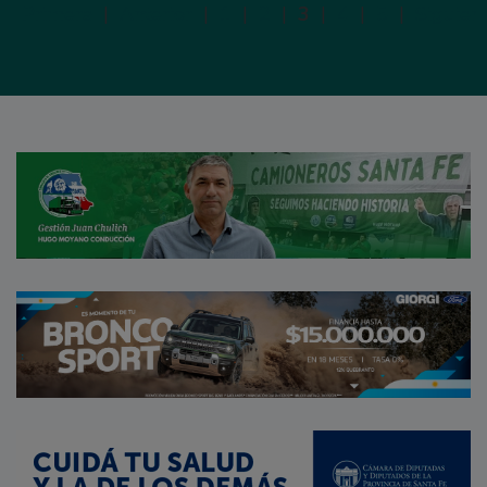
Primera
|
Anterior
|
1
|
2
|
3
|
4
|
5
|
Siguien