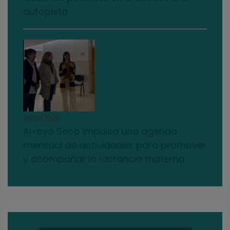
autopista
05/08/2026
Arroyo Seco impulsa una agenda
mensual de actividades para promover
y acompañar la lactancia materna