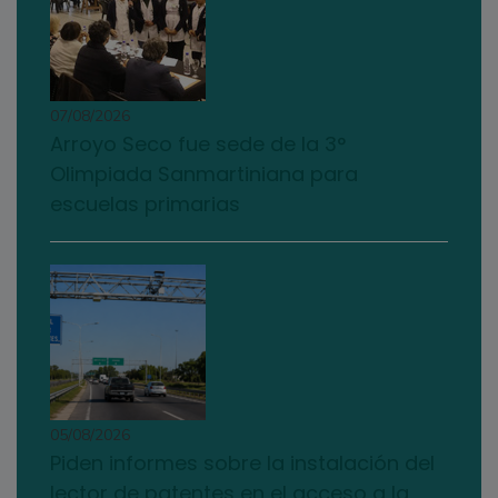
07/08/2026
Arroyo Seco fue sede de la 3°
Olimpiada Sanmartiniana para
escuelas primarias
05/08/2026
Piden informes sobre la instalación del
lector de patentes en el acceso a la