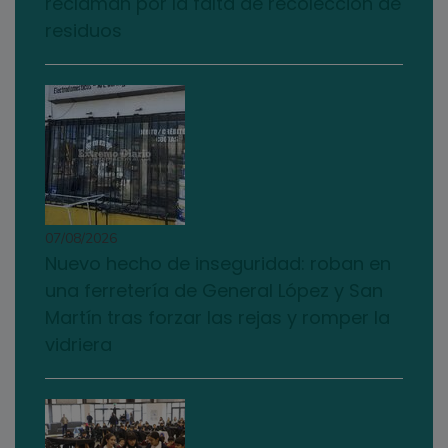
reclaman por la falta de recolección de
residuos
07/08/2026
Nuevo hecho de inseguridad: roban en
una ferretería de General López y San
Martín tras forzar las rejas y romper la
vidriera