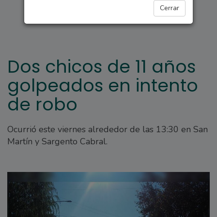
ARROYO SECO
Cerrar
Dos chicos de 11 años
golpeados en intento
de robo
Ocurrió este viernes alrededor de las 13:30 en San
Martín y Sargento Cabral.