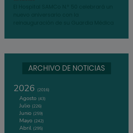
El Hospital SAMCo N.º 50 celebrará un
nuevo aniversario con la
reinauguración de su Guardia Médica
ARCHIVO DE NOTICIAS
2026
(2016)
Agosto
(43)
Julio
(226)
Junio
(259)
Mayo
(242)
Abril
(295)