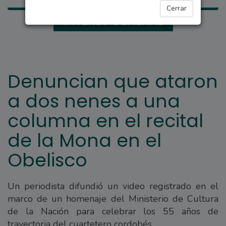
Cerrar
INTERÉS GENERAL
Denuncian que ataron
a dos nenes a una
columna en el recital
de la Mona en el
Obelisco
Un periodista difundió un video registrado en el
marco de un homenaje del Ministerio de Cultura
de la Nación para celebrar los 55 años de
trayectoria del cuartetero cordobés.