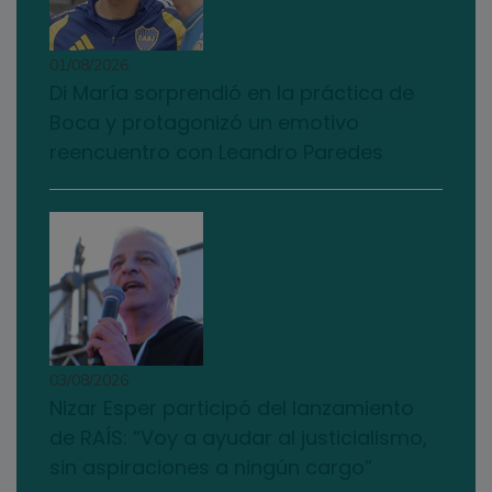
01/08/2026
Di María sorprendió en la práctica de
Boca y protagonizó un emotivo
reencuentro con Leandro Paredes
03/08/2026
Nizar Esper participó del lanzamiento
de RAÍS: “Voy a ayudar al justicialismo,
sin aspiraciones a ningún cargo”