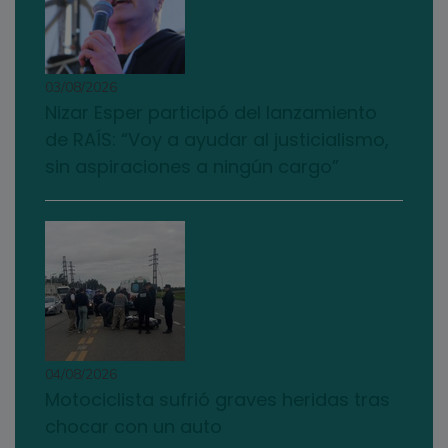
03/08/2026
Nizar Esper participó del lanzamiento
de RAÍS: “Voy a ayudar al justicialismo,
sin aspiraciones a ningún cargo”
04/08/2026
Motociclista sufrió graves heridas tras
chocar con un auto