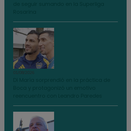
de seguir sumando en la Superliga
Rosarina
01/08/2026
Di María sorprendió en la práctica de
Boca y protagonizó un emotivo
reencuentro con Leandro Paredes