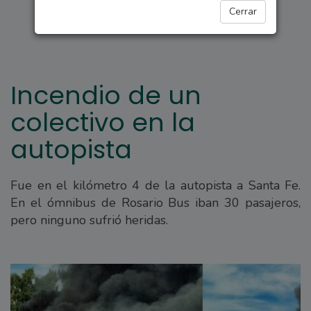
REGIONALES
Cerrar
Incendio de un
colectivo en la
autopista
Fue en el kilómetro 4 de la autopista a Santa Fe.
En el ómnibus de Rosario Bus iban 30 pasajeros,
pero ninguno sufrió heridas.