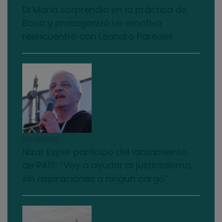
Di María sorprendió en la práctica de
Boca y protagonizó un emotivo
reencuentro con Leandro Paredes
03/08/2026
Nizar Esper participó del lanzamiento
de RAÍS: “Voy a ayudar al justicialismo,
sin aspiraciones a ningún cargo”