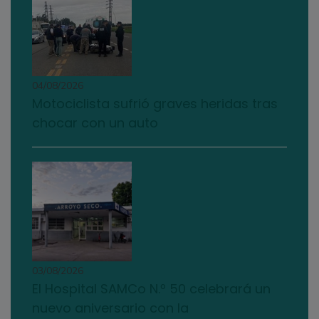
04/08/2026
Motociclista sufrió graves heridas tras
chocar con un auto
03/08/2026
El Hospital SAMCo N.º 50 celebrará un
nuevo aniversario con la