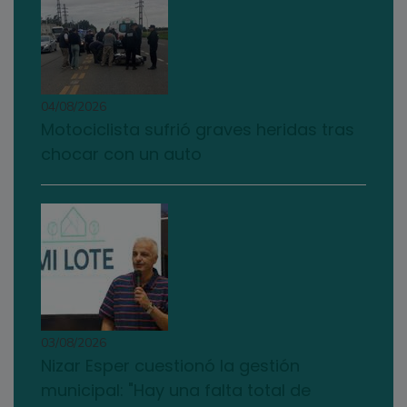
04/08/2026
Motociclista sufrió graves heridas tras
chocar con un auto
03/08/2026
Nizar Esper cuestionó la gestión
municipal: "Hay una falta total de