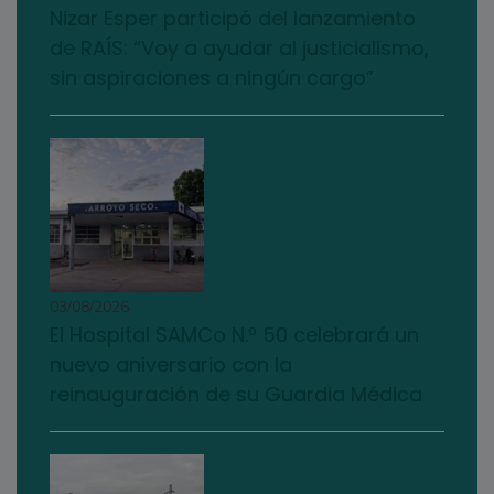
Nizar Esper participó del lanzamiento
de RAÍS: “Voy a ayudar al justicialismo,
sin aspiraciones a ningún cargo”
03/08/2026
El Hospital SAMCo N.º 50 celebrará un
nuevo aniversario con la
reinauguración de su Guardia Médica