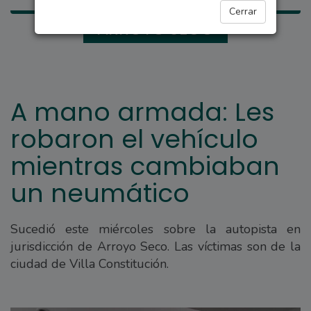
Cerrar
ARROYO SECO
A mano armada: Les
robaron el vehículo
mientras cambiaban
un neumático
Sucedió este miércoles sobre la autopista en
jurisdicción de Arroyo Seco. Las víctimas son de la
ciudad de Villa Constitución.