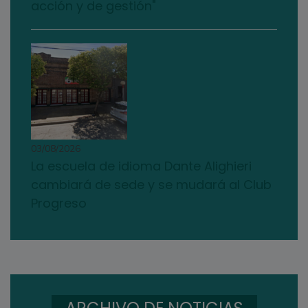
acción y de gestión"
03/08/2026
La escuela de idioma Dante Alighieri
cambiará de sede y se mudará al Club
Progreso