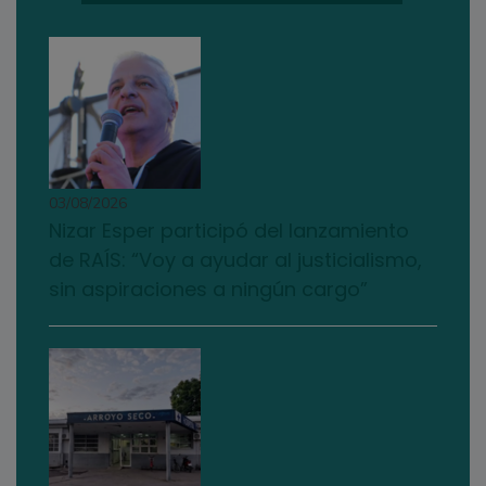
03/08/2026
Nizar Esper participó del lanzamiento
de RAÍS: “Voy a ayudar al justicialismo,
sin aspiraciones a ningún cargo”