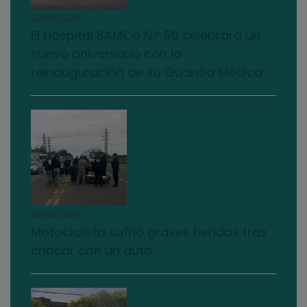
03/08/2026
El Hospital SAMCo N.º 50 celebrará un
nuevo aniversario con la
reinauguración de su Guardia Médica
04/08/2026
Motociclista sufrió graves heridas tras
chocar con un auto