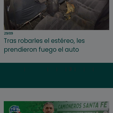
29/09
Tras robarles el estéreo, les
prendieron fuego el auto
Primera
|
Anterior
|
1
|
2
|
3
|
4
|
5
|
Siguien