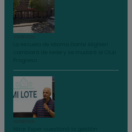
03/08/2026
La escuela de idioma Dante Alighieri
cambiará de sede y se mudará al Club
Progreso
03/08/2026
Nizar Esper cuestionó la gestión