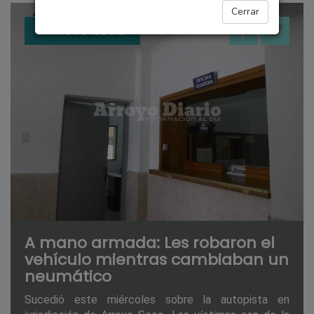
Cerrar
ARROYO SECO
A mano armada: Les robaron el
vehículo mientras cambiaban un
neumático
Sucedió este miércoles sobre la autopista en