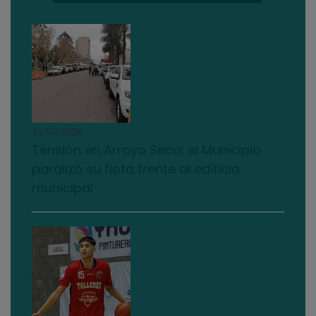
31/07/2026
Tensión en Arroyo Seco: el Municipio
paralizó su flota frente al edificio
municipal