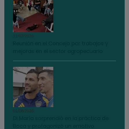
31/07/2026
Reunión en el Concejo por trabajos y
mejoras en el sector agropecuario
01/08/2026
Di María sorprendió en la práctica de
Boca y protagonizó un emotivo