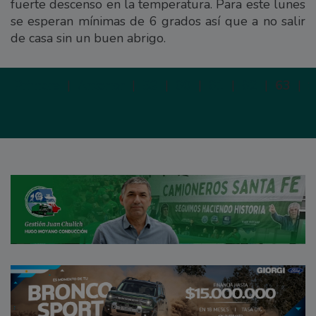
fuerte descenso en la temperatura. Para este lunes
se esperan mínimas de 6 grados así que a no salir
de casa sin un buen abrigo.
Primera
|
Anterior
|
59
|
60
|
61
|
62
|
63
|
S