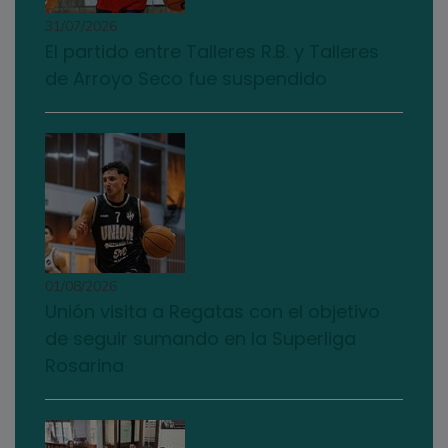
31/07/2026
El partido entre Talleres R.B. y Talleres
de Arroyo Seco fue suspendido
01/08/2026
Unión visita a Regatas con el objetivo
de seguir sumando en la Superliga
Rosarina