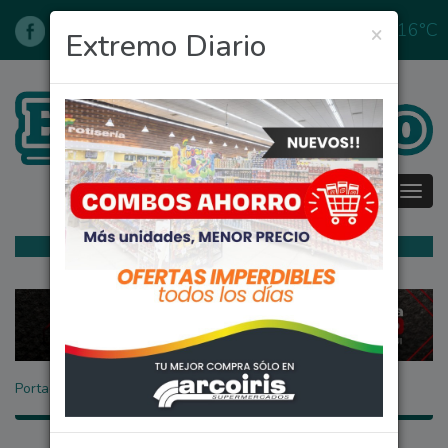
16°C
×
05/08/2026
Extremo Diario
Tog
navi
Portada