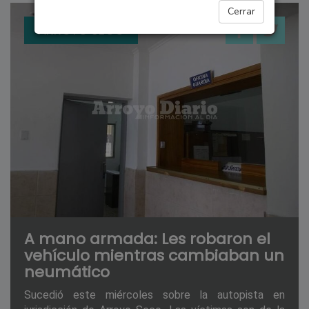
Cerrar
ARROYO SECO
A mano armada: Les robaron el
vehículo mientras cambiaban un
neumático
Sucedió este miércoles sobre la autopista en