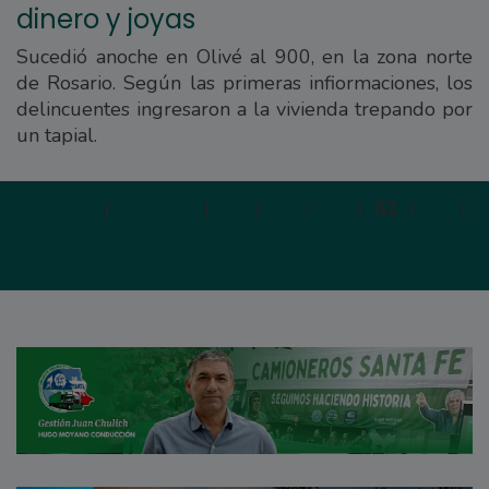
dinero y joyas
Sucedió anoche en Olivé al 900, en la zona norte
de Rosario. Según las primeras infiormaciones, los
delincuentes ingresaron a la vivienda trepando por
un tapial.
Primera
|
Anterior
|
59
|
60
|
61
|
62
|
63
|
S