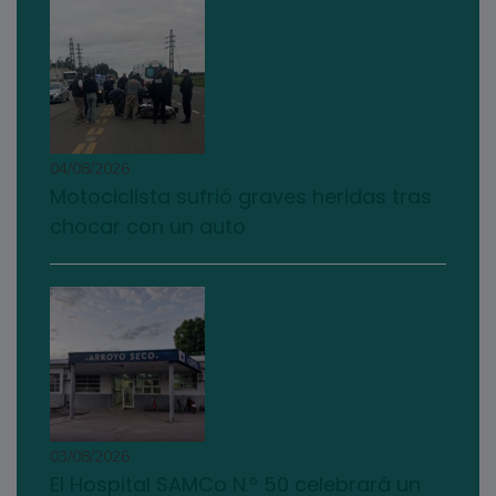
04/08/2026
Motociclista sufrió graves heridas tras
chocar con un auto
03/08/2026
El Hospital SAMCo N.º 50 celebrará un