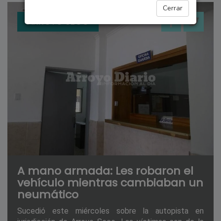
Cerrar
ARROYO SECO
A mano armada: Les robaron el
vehículo mientras cambiaban un
neumático
Sucedió este miércoles sobre la autopista en