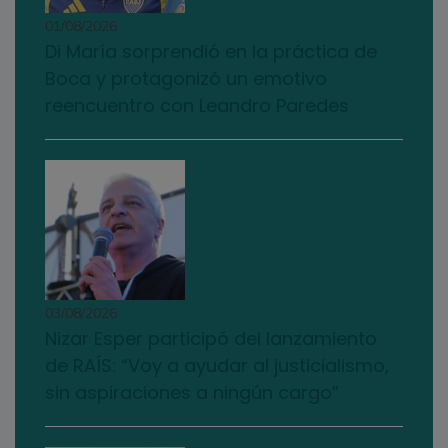
01/08/2026
Di María sorprendió en la práctica de
Boca y protagonizó un emotivo
reencuentro con Leandro Paredes
03/08/2026
Nizar Esper participó del lanzamiento
de RAÍS: “Voy a ayudar al justicialismo,
sin aspiraciones a ningún cargo”