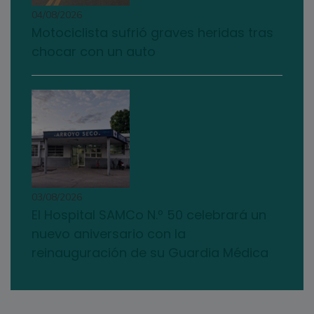
04/08/2026
Motociclista sufrió graves heridas tras
chocar con un auto
03/08/2026
El Hospital SAMCo N.º 50 celebrará un
nuevo aniversario con la
reinauguración de su Guardia Médica