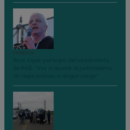
03/08/2026
Nizar Esper participó del lanzamiento
de RAÍS: “Voy a ayudar al justicialismo,
sin aspiraciones a ningún cargo”