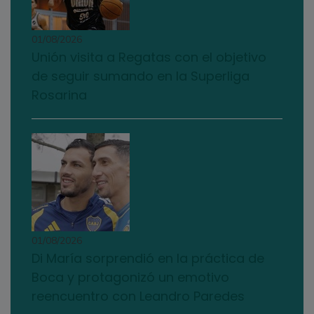
01/08/2026
Unión visita a Regatas con el objetivo
de seguir sumando en la Superliga
Rosarina
01/08/2026
Di María sorprendió en la práctica de
Boca y protagonizó un emotivo
reencuentro con Leandro Paredes