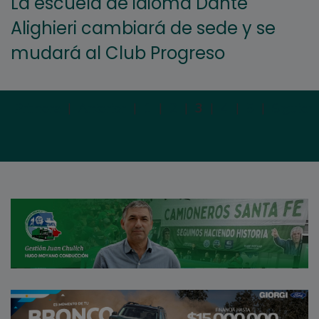
La escuela de idioma Dante
Alighieri cambiará de sede y se
mudará al Club Progreso
Primera
|
Anterior
|
1
|
2
|
3
|
4
|
5
|
Siguien