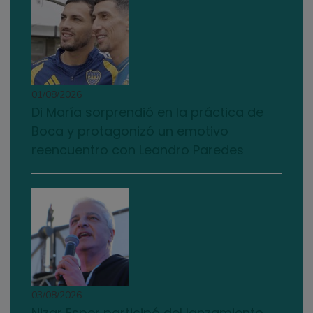
01/08/2026
Di María sorprendió en la práctica de
Boca y protagonizó un emotivo
reencuentro con Leandro Paredes
03/08/2026
Nizar Esper participó del lanzamiento