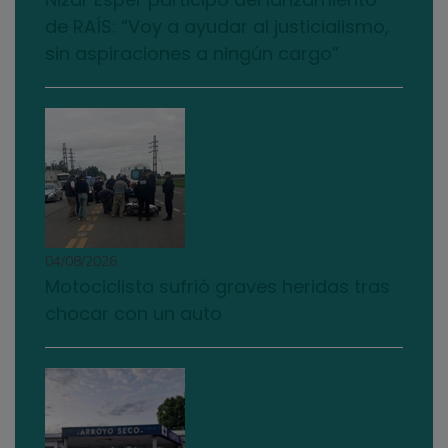
de RAÍS: “Voy a ayudar al justicialismo,
sin aspiraciones a ningún cargo”
04/08/2026
Motociclista sufrió graves heridas tras
chocar con un auto