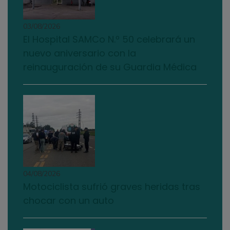
03/08/2026
El Hospital SAMCo N.º 50 celebrará un
nuevo aniversario con la
reinauguración de su Guardia Médica
04/08/2026
Motociclista sufrió graves heridas tras
chocar con un auto