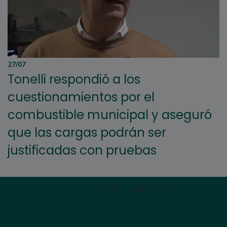
27/07
Tonelli respondió a los
cuestionamientos por el
combustible municipal y aseguró
que las cargas podrán ser
justificadas con pruebas
Primera
|
Anterior
|
4
|
5
|
6
|
7
|
8
|
Siguien