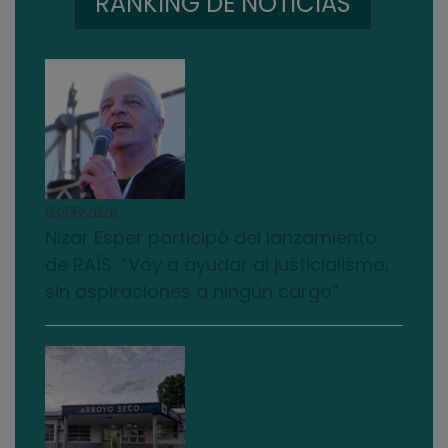
RANKING DE NOTICIAS
03/08/2026
Nizar Esper participó del lanzamiento
de RAÍS: “Voy a ayudar al justicialismo,
sin aspiraciones a ningún cargo”