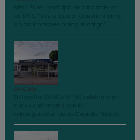
Nizar Esper participó del lanzamiento
de RAÍS: “Voy a ayudar al justicialismo,
sin aspiraciones a ningún cargo”
03/08/2026
El Hospital SAMCo N.º 50 celebrará un
nuevo aniversario con la
reinauguración de su Guardia Médica