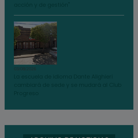
acción y de gestión"
03/08/2026
La escuela de idioma Dante Alighieri
cambiará de sede y se mudará al Club
Progreso