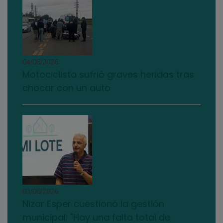
04/08/2026
Motociclista sufrió graves heridas tras
chocar con un auto
03/08/2026
Nizar Esper cuestionó la gestión
municipal: "Hay una falta total de